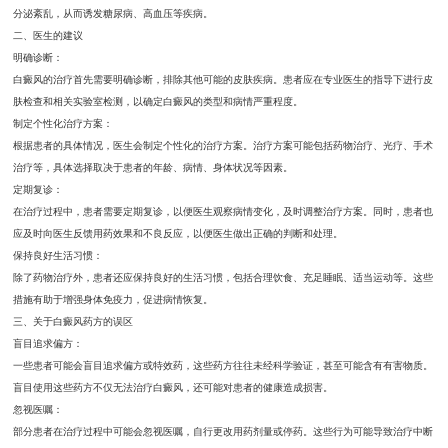
分泌紊乱，从而诱发糖尿病、高血压等疾病。
二、医生的建议
明确诊断：
白癜风的治疗首先需要明确诊断，排除其他可能的皮肤疾病。患者应在专业医生的指导下进行皮
肤检查和相关实验室检测，以确定白癜风的类型和病情严重程度。
制定个性化治疗方案：
根据患者的具体情况，医生会制定个性化的治疗方案。治疗方案可能包括药物治疗、光疗、手术
治疗等，具体选择取决于患者的年龄、病情、身体状况等因素。
定期复诊：
在治疗过程中，患者需要定期复诊，以便医生观察病情变化，及时调整治疗方案。同时，患者也
应及时向医生反馈用药效果和不良反应，以便医生做出正确的判断和处理。
保持良好生活习惯：
除了药物治疗外，患者还应保持良好的生活习惯，包括合理饮食、充足睡眠、适当运动等。这些
措施有助于增强身体免疫力，促进病情恢复。
三、关于白癜风药方的误区
盲目追求偏方：
一些患者可能会盲目追求偏方或特效药，这些药方往往未经科学验证，甚至可能含有有害物质。
盲目使用这些药方不仅无法治疗白癜风，还可能对患者的健康造成损害。
忽视医嘱：
部分患者在治疗过程中可能会忽视医嘱，自行更改用药剂量或停药。这些行为可能导致治疗中断