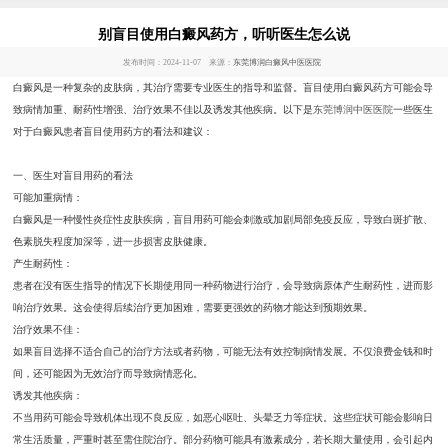
别盲目使用白癜风药方，听听医生怎么说
发布时间：2024-11-07 来源：
东莞博润白癜风中医医院
白癜风是一种复杂的皮肤病，其治疗需要专业医生的指导和监督。盲目使用白癜风药方可能会导
致病情加重、耐药性增强、治疗效果不佳以及诱发其他疾病。以下是
东莞博润中医医院
一些医生
对于白癜风患者盲目使用药方的看法和建议：
一、医生对盲目用药的看法
可能加重病情：
白癜风是一种慢性炎症性皮肤疾病，盲目用药可能会刺激或加剧局部免疫反应，导致白斑扩散、
色素脱失程度加深等，进一步损害皮肤健康。
产生耐药性：
患者在没有医生指导的情况下长期使用同一种药物进行治疗，会导致病原体产生耐药性，进而影
响治疗效果。这会使得后续治疗更加困难，需要更强效的药物才能达到预期效果。
治疗效果不佳：
如果盲目选择不适合自己的治疗方法或者药物，可能无法有效控制病情发展。不仅浪费金钱和时
间，还可能因为无效治疗而导致病情恶化。
诱发其他疾病：
不当用药可能会导致机体出现不良反应，如恶心呕吐、头晕乏力等症状。这些症状可能会影响日
常生活质量，严重时甚至需住院治疗。部分药物可能具有激素成分，若长期大量使用，会引起内