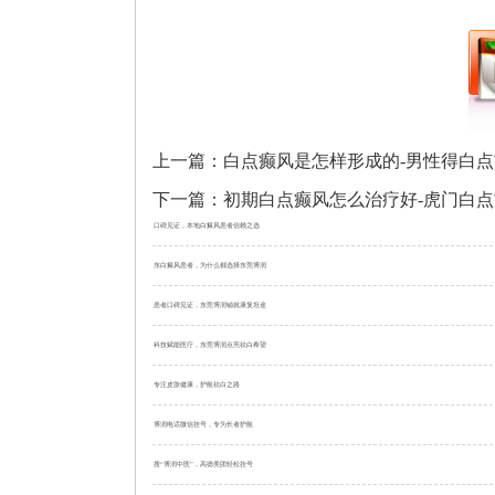
上一篇：
白点癫风是怎样形成的-男性得白
下一篇：
初期白点癫风怎么治疗好-虎门白
口碑见证，本地白癜风患者信赖之选
东白癜风患者，为什么都选择东莞博润
患者口碑见证，东莞博润铺就康复坦途
科技赋能医疗，东莞博润点亮祛白希望
专注皮肤健康，护航祛白之路
博润电话微信挂号，专为长者护航
搜“博润中医”，高德美团轻松挂号