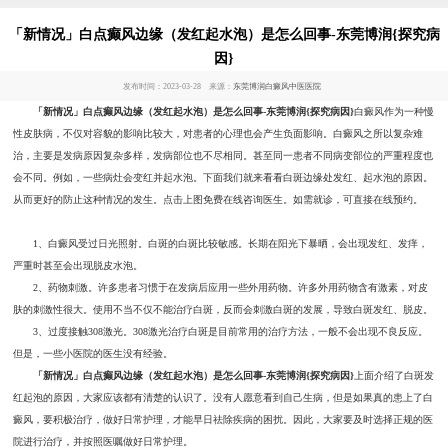
「新情况」白点癫风边缘（发红起水泡）是怎么回事-东莞博润{探究病
因}
发布时间：2023-03-28 来源：
东莞博润白癜风中医医院
「新情况」白点癫风边缘（发红起水泡）是怎么回事-东莞博润{探究病因}
白癜风作为一种慢
性皮肤病，不仅对容貌的影响比较大，对患者的心理也会产生负面影响。白癜风之所以复杂难
治，主要是发病原因复杂多样，发病部位也不尽相同。甚至同一患者不同病变部位的严重程度也
会不同。例如，一些病灶会变红并起水泡。下面我们就来看看白斑边缘处发红、起水泡的原因。
从而更好的防止这种情况的发生。点击上图免费在线咨询医生。如需就诊，可直接在线预约。
1、白癜风受过日光照射。白斑的白斑比较敏感。长期在阳光下暴晒，会出现发红、发痒，
严重时甚至会出现脱皮水泡。
2、药物刺激。许多患者习惯于在发病后应用一些外用药物。许多外用药物含有激素，对皮
肤的刺激性很大。使用不当不仅不能治疗白斑，反而会刺激白斑的发展，导致白斑发红、脱皮。
3、过度接触308激光。308激光治疗白斑是目前常用的治疗方法，一般不会出现不良反应。
但是，一些小医院的医生没有经验。
「新情况」白点癫风边缘（发红起水泡）是怎么回事-东莞博润{探究病因}
上面介绍了白斑发
红起泡的原因，大家应该都有清楚的认识了。没有人愿意看到自己生病，但是如果真的患上了白
癜风，要积极治疗，做好日常护理，才能早日祛除疾病的困扰。因此，大家要及时选择正规的医
院进行治疗，并按照医嘱做好日常护理。