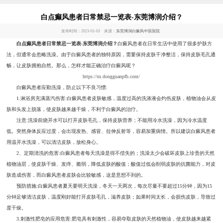
白点癫风患者日常禁忌一览表-东莞博润介绍？
发布时间：2023-01-03 来源：
东莞博润白癜风中医医院
白点癫风患者日常禁忌一览表-东莞博润介绍？
白癜风患者在日常生活中使用了很多护肤方
法，但通常会忽略洗澡。由于白癜风患者的独特原因，需要保持皮肤干净整洁，保持皮肤毛孔通
畅，让皮肤拥抱自然。那么，怎样才能正确治疗白癜风呢？
https://m.dongguanpfb.com/
白癜风患者应勤洗澡，防止以下不良习惯:
1.淋浴房充满蒸汽伤害:白癜风患者皮肤敏感，温度过高的洗涤液会灼伤皮肤，植物油会从皮
肤和头发上脱落，使皮肤越来越干燥，不利于白癜风的治疗。
注意:洗澡前烧开水可以打开皮肤毛孔，保持皮肤营养；不能用冷水洗澡，因为冷水温度
低。突然身体反应过度，会出现发热、感冒、拉伸反射等，容易加重病情。所以建议白癜风患者
用温开水洗澡，可以清洁皮肤，放松身心。
2、定期清洗的危害:白癜风患者每天洗澡是得不偿失的；洗澡太少会破坏皮肤上珍贵的天然
植物油层，使皮肤干燥、发痒、脆弱，降低皮肤的酸值；酸值过低会削弱皮肤的抗菌能力，对皮
肤造成伤害，而白癜风患者皮肤会比较敏感，这是意想不到的。
预防措施:白癜风患者夏天要明天洗澡，冬天一天两次，每次尽量不要超过15分钟，因为15
分钟足够清洁皮肤，温度刚好能打开皮肤毛孔，滋养皮肤；如果时间太长，会损伤皮肤，导致过
度干燥。
3.刺激性肥皂的应用危害:肥皂具有刺激性，容易夺取皮肤的天然植物油，使皮肤越来越紧