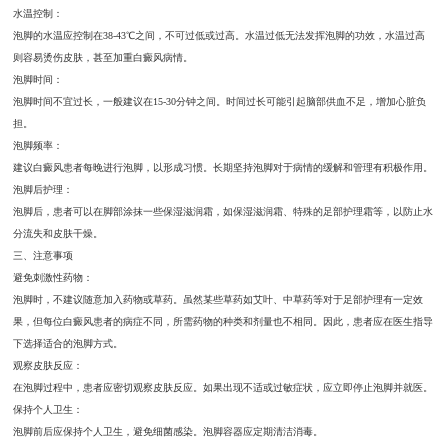
水温控制：
泡脚的水温应控制在38-43℃之间，不可过低或过高。水温过低无法发挥泡脚的功效，水温过高
则容易烫伤皮肤，甚至加重白癜风病情。
泡脚时间：
泡脚时间不宜过长，一般建议在15-30分钟之间。时间过长可能引起脑部供血不足，增加心脏负
担。
泡脚频率：
建议白癜风患者每晚进行泡脚，以形成习惯。长期坚持泡脚对于病情的缓解和管理有积极作用。
泡脚后护理：
泡脚后，患者可以在脚部涂抹一些保湿滋润霜，如保湿滋润霜、特殊的足部护理霜等，以防止水
分流失和皮肤干燥。
三、注意事项
避免刺激性药物：
泡脚时，不建议随意加入药物或草药。虽然某些草药如艾叶、中草药等对于足部护理有一定效
果，但每位白癜风患者的病症不同，所需药物的种类和剂量也不相同。因此，患者应在医生指导
下选择适合的泡脚方式。
观察皮肤反应：
在泡脚过程中，患者应密切观察皮肤反应。如果出现不适或过敏症状，应立即停止泡脚并就医。
保持个人卫生：
泡脚前后应保持个人卫生，避免细菌感染。泡脚容器应定期清洁消毒。