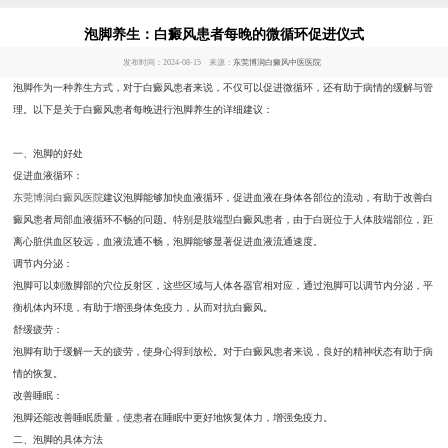
泡脚养生：白癜风患者每晚的微循环促进仪式
发布时间：2024-08-15 来源：
东莞博润白癜风中医医院
泡脚作为一种养生方式，对于白癜风患者来说，不仅可以促进微循环，还有助于病情的缓解与管
理。以下是关于白癜风患者每晚进行泡脚养生的详细建议：
一、泡脚的好处
促进血液循环：
东莞博润白癜风医院
建议泡脚能够加快血液循环，促进血液在身体各部位的流动，有助于改善白
癜风患者局部血液循环不畅的问题。特别是肢端型白癜风患者，由于白斑位于人体肢端部位，距
离心脏供血区较远，血液流通不畅，泡脚能够显著促进血液流通速度。
调节内分泌：
泡脚可以刺激脚部的穴位反射区，这些区域与人体各器官相对应，通过泡脚可以调节内分泌，平
衡机体内环境，有助于增强身体免疫力，从而对抗白癜风。
舒缓疲劳：
泡脚有助于缓解一天的疲劳，使身心得到放松。对于白癜风患者来说，良好的精神状态有助于病
情的恢复。
改善睡眠：
泡脚还能改善睡眠质量，使患者在睡眠中更好地恢复体力，增强免疫力。
二、泡脚的具体方法