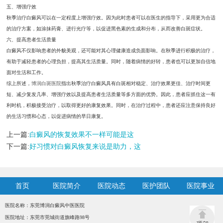
五、增强疗效
秋季治疗白癜风可以在一定程度上增强疗效。因为此时患者可以在医生的指导下，采用更为合适
的治疗方案，如涂抹药膏、进行光疗等，以促进黑色素的生成和分布，从而改善白斑症状。
六、提高患者生活质量
白癜风不仅影响患者的外貌美观，还可能对其心理健康造成负面影响。在秋季进行积极的治疗，
有助于减轻患者的心理负担，提高其生活质量。同时，随着病情的好转，患者也可以更加自信地
面对生活和工作。
综上所述，
博润白斑医院
指出秋季治疗白癜风具有白斑相对稳定、治疗效果更佳、治疗时间更
短、减少复发几率、增强疗效以及提高患者生活质量等多方面的优势。因此，患者应抓住这一有
利时机，积极接受治疗，以取得更好的康复效果。同时，在治疗过程中，患者还应注意保持良好
的生活习惯和心态，以促进病情的早日康复。
上一篇:
白癜风的恢复效果不一样可能是这
下一篇:
好习惯对白癜风恢复来说是助力，这
首页
医院简介
医院动态
医护团队
医院事业
医院名称：东莞博润白癜风中医医院
医院地址：东莞市莞城街道旗峰路98号