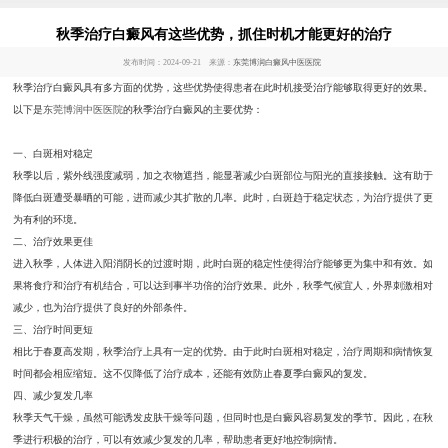
秋季治疗白癜风有这些优势，抓住时机才能更好的治疗
发布时间：2024-09-21 来源：
东莞博润白癜风中医医院
秋季治疗白癜风具有多方面的优势，这些优势使得患者在此时机接受治疗能够取得更好的效果。
以下是
东莞博润中医医院
的秋季治疗白癜风的主要优势：
一、白斑相对稳定
秋季以后，紫外线强度减弱，加之衣物遮挡，能显著减少白斑部位与阳光的直接接触。这有助于
降低白斑遭受暴晒的可能，进而减少其扩散的几率。此时，白斑趋于稳定状态，为治疗提供了更
为有利的环境。
二、治疗效果更佳
进入秋季，人体进入阳消阴长的过渡时期，此时白斑的稳定性使得治疗能够更为集中和有效。如
果将食疗和治疗有机结合，可以达到事半功倍的治疗效果。此外，秋季气候宜人，外界刺激相对
减少，也为治疗提供了良好的外部条件。
三、治疗时间更短
相比于春夏高发期，秋季治疗上具有一定的优势。由于此时白斑相对稳定，治疗周期和病情恢复
时间都会相应缩短。这不仅降低了治疗成本，还能有效防止春夏季白癜风的复发。
四、减少复发几率
秋季天气干燥，虽然可能诱发皮肤干燥等问题，但同时也是白癜风容易复发的季节。因此，在秋
季进行积极的治疗，可以有效减少复发的几率，帮助患者更好地控制病情。