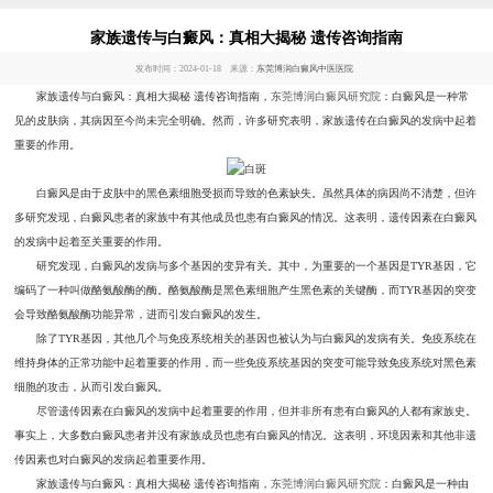
家族遗传与白癜风：真相大揭秘 遗传咨询指南
发布时间：2024-01-18 来源：
东莞博润白癜风中医医院
家族遗传与白癜风：真相大揭秘 遗传咨询指南，
东莞博润白癜风研究院
：白癜风是一种常
见的皮肤病，其病因至今尚未完全明确。然而，许多研究表明，家族遗传在白癜风的发病中起着
重要的作用。
白癜风是由于皮肤中的黑色素细胞受损而导致的色素缺失。虽然具体的病因尚不清楚，但许
多研究发现，白癜风患者的家族中有其他成员也患有白癜风的情况。这表明，遗传因素在白癜风
的发病中起着至关重要的作用。
研究发现，白癜风的发病与多个基因的变异有关。其中，为重要的一个基因是TYR基因，它
编码了一种叫做酪氨酸酶的酶。酪氨酸酶是黑色素细胞产生黑色素的关键酶，而TYR基因的突变
会导致酪氨酸酶功能异常，进而引发白癜风的发生。
除了TYR基因，其他几个与免疫系统相关的基因也被认为与白癜风的发病有关。免疫系统在
维持身体的正常功能中起着重要的作用，而一些免疫系统基因的突变可能导致免疫系统对黑色素
细胞的攻击，从而引发白癜风。
尽管遗传因素在白癜风的发病中起着重要的作用，但并非所有患有白癜风的人都有家族史。
事实上，大多数白癜风患者并没有家族成员也患有白癜风的情况。这表明，环境因素和其他非遗
传因素也对白癜风的发病起着重要作用。
家族遗传与白癜风：真相大揭秘 遗传咨询指南，
东莞博润白癜风研究院
：白癜风是一种由