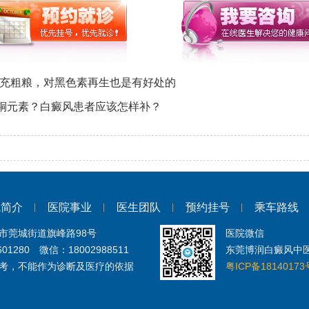
补充粗粮，对黑色素再生也是有好处的
铜元素？白癜风患者应该怎样补？
院简介
医院事业
医生团队
预约挂号
乘车路线
市莞城街道旗峰路98号
医院微信
601280 微信：18002988511
东莞博润白癜风中
考，不能作为诊断及医疗的依据
粤ICP备18140173