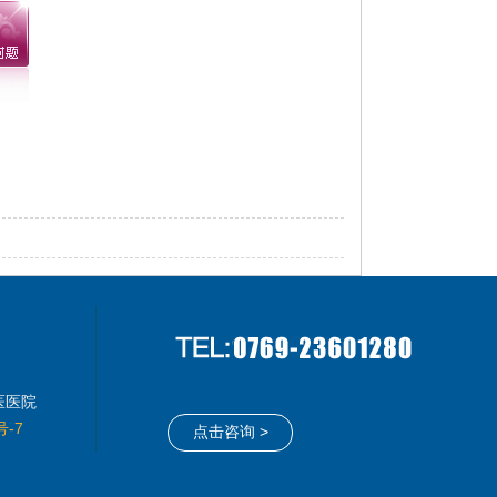
医医院
号-7
点击咨询 >