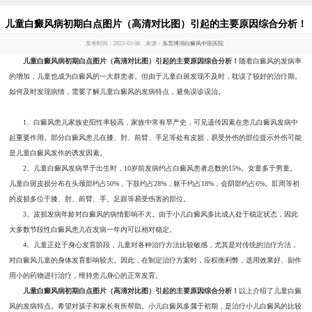
儿童白癜风病初期白点图片（高清对比图）引起的主要原因综合分析！
发布时间：2023-03-08 来源：
东莞博润白癜风中医医院
儿童白癜风病初期白点图片（高清对比图）引起的主要原因综合分析！
随着白癜风的发病率
的增加，儿童也成为白癜风的一大群患者。但由于儿童白斑发现不及时，耽误了较好的治疗期。
如何及时发现病情，需要了解儿童白癜风的发病特点，避免误诊误治。
1、白癜风患儿家族史阳性率较高，家族中常有早产史，可见遗传因素在患儿白癜风发病中
起重要作用。部分白癜风患儿在膝、肘、前臂、手足等处有皮损，易受外伤的部位提示外伤可能
是儿童白癜风发作的诱发因素。
2、儿童白癜风发病早于出生时，10岁前发病约占白癜风患者总数的15%。女童多于男童。
儿童白斑皮损分布在头颈部约占50%，下肢约占28%，躯干约占18%，会阴部约占6%。肛周等初
的皮损多位于膝、肘、前臂、手、足跟等易受伤害的部位。
3、皮损发病年龄对白癜风的病情影响不大。由于小儿白癜风多比成人处于稳定状态，因此
大多数节段性白癜风患儿在发病一年内可以相对稳定。
4、儿童正处于身心发育阶段，儿童对各种治疗方法比较敏感，尤其是对传统的治疗方法，
对白癜风儿童的身体发育影响较大。因此，在制定治疗方案时，应权衡利弊，选用效果好、副作
用小的药物进行治疗，维持患儿身心的正常发育。
儿童白癜风病初期白点图片（高清对比图）引起的主要原因综合分析！
以上介绍了儿童白癜
风的发病特点。希望对孩子和家长有所帮助。小儿白癜风多属于初期，是治疗小儿白癜风的比较