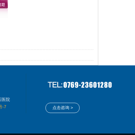
医医院
号-7
点击咨询 >