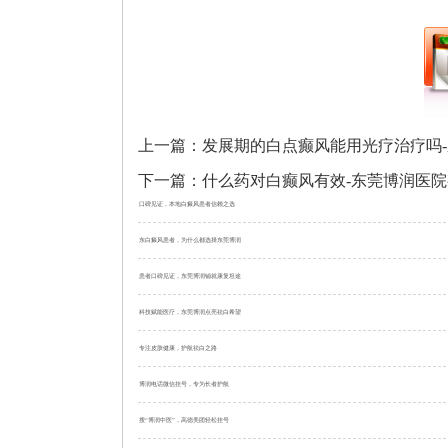
上一篇：
发展期的白点癫风能用光疗治疗吗-
下一篇：
什么药对白癫风有效-东莞博润医
口碑见证，本地白癜风患者信赖之选
东白癜风患者，为什么都选择东莞博润
患者口碑见证，东莞博润铺就康复坦途
科技赋能医疗，东莞博润点亮祛白希望
专注皮肤健康，护航祛白之路
博润电话微信挂号，专为长者护航
搜“博润中医”，高德美团轻松挂号