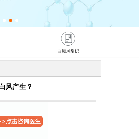
白癜风常识
白风产生？