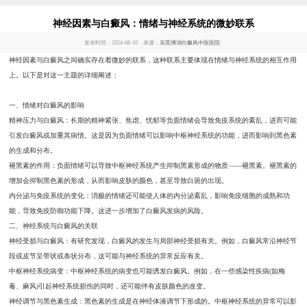
神经因素与白癜风：情绪与神经系统的微妙联系
发布时间：2024-08-10 来源：
东莞博润白癜风中医医院
神经因素与白癜风之间确实存在着微妙的联系，这种联系主要体现在情绪与神经系统的相互作用
上。以下是对这一主题的详细阐述：
一、情绪对白癜风的影响
精神压力与白癜风：长期的精神紧张、焦虑、忧郁等负面情绪会导致免疫系统的紊乱，进而可能
引发白癜风或加重其病情。这是因为负面情绪可以影响中枢神经系统的功能，进而影响到黑色素
的生成和分布。
褪黑素的作用：负面情绪可以导致中枢神经系统产生抑制黑素形成的物质——褪黑素。褪黑素的
增加会抑制黑色素的形成，从而影响皮肤的颜色，甚至导致白斑的出现。
内分泌与免疫系统的变化：消极的情绪还可能使人体的内分泌紊乱，影响免疫细胞的成熟和功
能，导致免疫防御功能下降。这进一步增加了白癜风发病的风险。
二、神经系统与白癜风的关联
神经受损与白癜风：有研究发现，白癜风的发生与局部神经受损有关。例如，白癜风常沿神经节
段或皮节呈带状或条状分布，这可能与神经系统的异常反应有关。
中枢神经系统病变：中枢神经系统的病变也可能诱发白癜风。例如，在一些感染性疾病(如梅
毒、麻风)引起神经系统损伤的同时，还可能伴有皮肤颜色的改变。
神经调节与黑色素生成：黑色素的生成是在神经体液调节下形成的。中枢神经系统的异常可以影