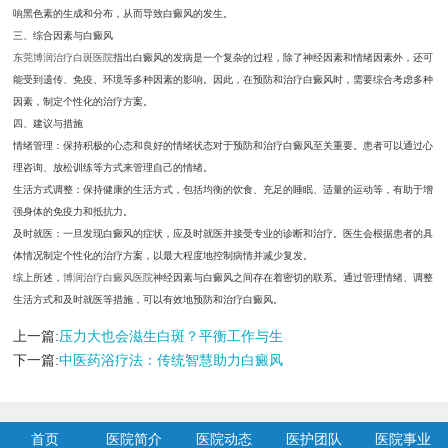
响黑色素的生成和分布，从而导致白癜风的发生。
三、综合因素与白癜风
东莞博润治疗白斑医院
指出白癜风的发病是一个复杂的过程，除了神经因素和情绪因素外，还可
能受到遗传、免疫、环境等多种因素的影响。因此，在预防和治疗白癜风时，需要综合考虑多种
因素，制定个性化的治疗方案。
四、建议与措施
情绪管理：保持积极的心态和良好的情绪状态对于预防和治疗白癜风至关重要。患者可以通过心
理咨询、放松训练等方式来管理自己的情绪。
生活方式调整：保持健康的生活方式，包括均衡的饮食、充足的睡眠、适量的运动等，有助于增
强身体的免疫力和抵抗力。
及时就医：一旦发现白癜风的症状，应及时就医并接受专业的诊断和治疗。医生会根据患者的具
体情况制定个性化的治疗方案，以最大程度地控制病情并减少复发。
综上所述，
博润治疗白癜风医院
神经因素与白癜风之间存在着密切的联系。通过管理情绪、调整
生活方式和及时就医等措施，可以有效地预防和治疗白癜风。
上一篇:
压力大也会滋生白斑？平衡工作与生
下一篇:
中医药浴疗法：传统智慧助力白癜风
首页
医院简介
医院动态
医护团队
医院事业