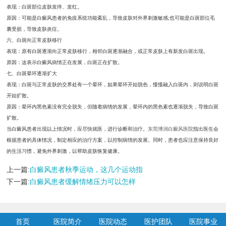
表现：白斑部位皮肤发痒、发红。
原因：可能是白癜风患者的免疫系统功能紊乱，导致皮肤对外界刺激敏感;也可能是白斑部位毛
囊受损，导致皮肤炎症。
六、白斑向正常皮肤移行
表现：原有白斑逐渐向正常皮肤移行，相邻白斑逐渐融合，或正常皮肤上有新发白斑出现。
原因：这表示白癜风病情正在发展，白斑正在扩散。
七、白斑晕环逐渐扩大
表现：白斑与正常皮肤的交界处有一个晕环，如果晕环开始脱色，慢慢融入白斑内，则说明白斑
开始扩散。
原因：晕环内黑色素没有完全脱失，但随着病情的发展，晕环内的黑色素也逐渐脱失，导致白斑
扩散。
当白癜风患者出现以上情况时，应尽快就医，进行诊断和治疗。
东莞博润白癜风医院
指出医生会
根据患者的具体情况，制定相应的治疗方案，以控制病情的发展。同时，患者也应注意保持良好
的生活习惯，避免外界刺激，以帮助皮肤恢复健康。
上一篇:
白癜风患者秋季运动，这几个运动指
下一篇:
白癜风患者缓解情绪压力可以怎样
首页
医院简介
医院动态
医护团队
医院事业