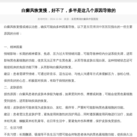
白癜风恢复慢，好不了，多半是这几个原因导致的
发布时间：2024-11-04 来源：
东莞博润白癜风中医医院
白癜风恢复慢或难以治愈，确实可能由多种因素导致。以下是
东莞博润中医医院
指出的一些主要
原因的分析：
一、精神因素
情绪影响：长期的精神紧张、焦虑、压力过大等情绪问题，可能导致神经内分泌系统失调，进而
影响黑色素细胞的功能，使其无法正常产生黑色素，从而导致皮肤出现白斑。这种情绪状态还可
能使机体的免疫功能下降，从而影响白癜风的恢复。
建议：患者需调节情绪，可通过听音乐、适当运动、与他人沟通等方式来缓解压力，放松心情。
保持良好的心态，积极面对疾病，有助于病情的恢复。
二、皮肤损伤
损伤原因：白癜风患者的皮肤本身较为敏感，如果受到外伤、摩擦或刺激，可能会使黑色素细胞
受到损伤，进而影响疾病的恢复。
表现：皮肤损伤可能表现为皮肤发白、发红、瘙痒等，严重时可能影响黑色素细胞的功能。
建议：患者需注意皮肤护理，避免使用刺激性的洗护用品，同时遵医嘱使用药物进行治疗，如卤
米松乳膏、糠酸莫米松乳膏等。在日常生活中，要避免外伤和摩擦，保护皮肤免受损伤。
三、生活习惯
不良习惯：长期酗酒、吸烟等不良生活习惯可能会抑制患者体内的黑色素细胞功能，使疾病久治