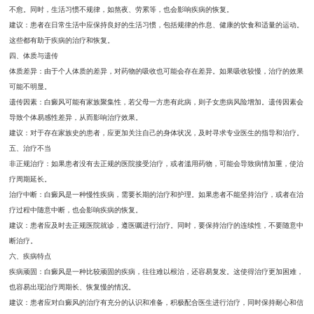
不愈。同时，生活习惯不规律，如熬夜、劳累等，也会影响疾病的恢复。
建议：患者在日常生活中应保持良好的生活习惯，包括规律的作息、健康的饮食和适量的运动。
这些都有助于疾病的治疗和恢复。
四、体质与遗传
体质差异：由于个人体质的差异，对药物的吸收也可能会存在差异。如果吸收较慢，治疗的效果
可能不明显。
遗传因素：白癜风可能有家族聚集性，若父母一方患有此病，则子女患病风险增加。遗传因素会
导致个体易感性差异，从而影响治疗效果。
建议：对于存在家族史的患者，应更加关注自己的身体状况，及时寻求专业医生的指导和治疗。
五、治疗不当
非正规治疗：如果患者没有去正规的医院接受治疗，或者滥用药物，可能会导致病情加重，使治
疗周期延长。
治疗中断：白癜风是一种慢性疾病，需要长期的治疗和护理。如果患者不能坚持治疗，或者在治
疗过程中随意中断，也会影响疾病的恢复。
建议：患者应及时去正规医院就诊，遵医嘱进行治疗。同时，要保持治疗的连续性，不要随意中
断治疗。
六、疾病特点
疾病顽固：白癜风是一种比较顽固的疾病，往往难以根治，还容易复发。这使得治疗更加困难，
也容易出现治疗周期长、恢复慢的情况。
建议：患者应对白癜风的治疗有充分的认识和准备，积极配合医生进行治疗，同时保持耐心和信