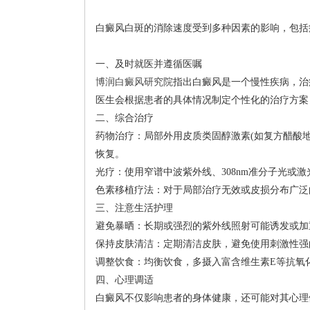
白癜风白斑的消除速度受到多种因素的影响，包括
一、及时就医并遵循医嘱
博润白癜风研究院
指出白癜风是一个慢性疾病，治
医生会根据患者的具体情况制定个性化的治疗方案
二、综合治疗
药物治疗：局部外用皮质类固醇激素(如复方醋酸地
恢复。
光疗：使用窄谱中波紫外线、308nm准分子光或
色素移植疗法：对于局部治疗无效或皮损分布广泛
三、注意生活护理
避免暴晒：长期或强烈的紫外线照射可能诱发或加
保持皮肤清洁：定期清洁皮肤，避免使用刺激性强
调整饮食：均衡饮食，多摄入富含维生素E等抗氧
四、心理调适
白癜风不仅影响患者的身体健康，还可能对其心理