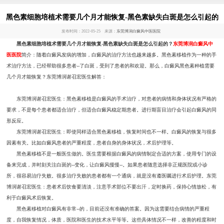
黑色素细胞培植术需要几个月才能恢复-黑色素缺失白斑是怎么引起的
发布时间：2022-05-25 来源：
东莞博润白癜风中医医院
黑色素细胞培植术需要几个月才能恢复-黑色素缺失白斑是怎么引起的？
东莞博润白癜风中
医医院
简介：随着白癜风发病的增加，白癜风的治疗方法也越来越多。黑色素移植作为一种的手
术治疗方法，已经帮助很多患者--了白斑，受到了患者的和欢迎。那么，白癜风黑色素种植需要
几个月才能恢复？东莞博润谢召宏医生解答：
东莞博润谢召宏医生：黑色素移植是白癜风的手术治疗，对患者的病情和身体状况有严格的
要求，不是每个患者都适合治疗，但适合白癜风稳定期患者。进行期盲目治疗会引起白癜风的同
形反应。
东莞博润谢召宏医生：即使同样适合黑色素移植，恢复时间也不一样。白癜风的恢复与很多
因素有关。比如白癜风患者的严重程度，患者自身的身体状况，术后护理等。
黑色素移植不是一般医生做的。医生需要根据白癜风的病情制定合适的方案，使用专门的设
备来完成，并时刻关注白斑的--变化，让白癜风慢慢--。如果患者随意选择非正规医院或小诊
所，很容易治疗失败。很多治疗失败的患者都有一个通病，就是没有遵医嘱进行术后护理。东莞
博润谢召宏医生：患者术后饮食要清淡，注意手术部位不要出汗，定时换药，保持心情放松，有
利于白癜风术后恢复。
黑色素移植对白癜风有非常--的，目前还没有准确的答案。因为这需要结合病情的严重程
度，自我恢复情况，体质，医院和医生的技术水平等等。这些具体情况不一样，改善的程度和时