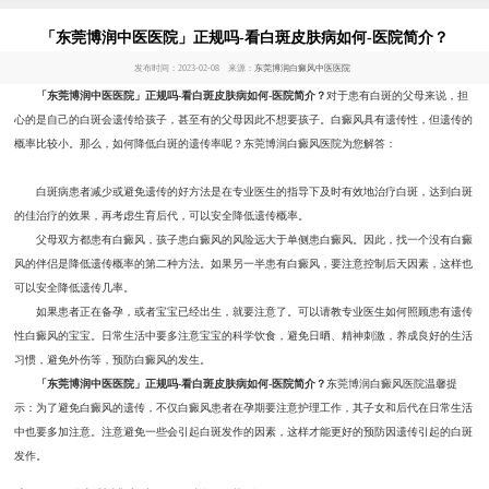
「东莞博润中医医院」正规吗-看白斑皮肤病如何-医院简介？
发布时间：2023-02-08 来源：
东莞博润白癜风中医医院
「东莞博润中医医院」正规吗-看白斑皮肤病如何-医院简介？
对于患有白斑的父母来说，担
心的是自己的白斑会遗传给孩子，甚至有的父母因此不想要孩子。白癜风具有遗传性，但遗传的
概率比较小。那么，如何降低白斑的遗传率呢？东莞博润白癜风医院为您解答：
白斑病患者减少或避免遗传的好方法是在专业医生的指导下及时有效地治疗白斑，达到白斑
的佳治疗的效果，再考虑生育后代，可以安全降低遗传概率。
父母双方都患有白癜风，孩子患白癜风的风险远大于单侧患白癜风。因此，找一个没有白癜
风的伴侣是降低遗传概率的第二种方法。如果另一半患有白癜风，要注意控制后天因素，这样也
可以安全降低遗传几率。
如果患者正在备孕，或者宝宝已经出生，就要注意了。可以请教专业医生如何照顾患有遗传
性白癜风的宝宝。日常生活中要多注意宝宝的科学饮食，避免日晒、精神刺激，养成良好的生活
习惯，避免外伤等，预防白癜风的发生。
「东莞博润中医医院」正规吗-看白斑皮肤病如何-医院简介？
东莞博润白癜风医院温馨提
示：为了避免白癜风的遗传，不仅白癜风患者在孕期要注意护理工作，其子女和后代在日常生活
中也要多加注意。注意避免一些会引起白斑发作的因素，这样才能更好的预防因遗传引起的白斑
发作。