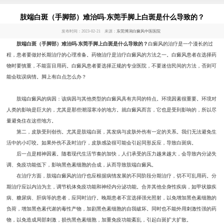
肢端白斑（手脚部）难治吗-东莞手脚上白斑是什么导致的？
发布时间：2023-02-21 来源：
东莞博润白癜风中医医院
肢端白斑（手脚部）难治吗-东莞手脚上白斑是什么导致的？
白癜风的治疗是一个漫长的过
程，患者要做好长期治疗的心理准备。药物治疗是治疗白癜风的方法之一。白癜风患者在选择药
物时要慎重，不能盲目用药。白癜风患者要选择正规的专业医院，不要迷信民间的方法，否则可
能会耽误病情。脚上有白点怎么办？
肢端白癜风的病因：该病因与其他类型的白癜风具有共同的特点。环境因素很重要。环境对
人类的影响是巨大的，尤其是那些潮湿寒冷的地方。就白癜风而言，它也是受到影响的，所以尽
量避免住在这些地方。
第二，皮肤受到创伤。尤其是肢端白斑，其发病与皮肤外伤有一定的关系。我们无法避免生
活中的小叮咬。如果外伤不及时治疗，皮肤感染很可能会引起同形反应，导致白斑病。
后一点是精神因素。随着现代生活节奏的加快，人们承受的压力越来越大，会导致内分泌失
调、免疫功能低下，影响黑色素细胞的合成，从而导致肢端白癜风。
在治疗方面，肢端白癜风的治疗也应根据病情发展的不同阶段分期治疗，切不可乱用药。分
期治疗应以内治为主，调节机体免疫功能和神经内分泌功能。合并其他全身性疾病，如甲状腺疾
病、糖尿病、肝病等的患者，应同时治疗。晚期患者不宜选择强光照射，以免增加黑色素细胞的
负荷，增加黑色素代谢的毒性产物，加剧黑色素细胞的自我破坏。同时也不能外用刺激性强的药
物，以免造成局部刺激，损伤黑色素细胞，加重免疫功能紊乱，引起白斑扩大扩散。