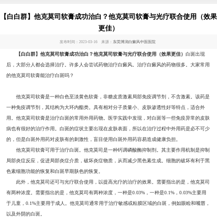
【白白群】他克莫司软膏成功治白？他克莫司软膏与光疗联合使用（效果
更佳）
发布时间：2023-03-16 来源：
东莞博润白癜风中医医院
【白白群】他克莫司软膏成功治白？他克莫司软膏与光疗联合使用（效果更佳）
白斑出现
后，大部分人都会选择治疗。许多人会尝试药物治疗白癜风。治疗白癜风的药物很多。大家常用
的他克莫司软膏能治疗白斑吗？
他克莫司软膏是一种白色至淡黄色软膏，非糖皮质激素局部免疫调节剂，不含激素。该药是
一种免疫调节剂，其结构为大环内酯类。具有相对分子质量小、皮肤渗透性好等特点，适合外
用。他克莫司软膏是治疗白斑的常用外用药物。医学实践中发现，对白斑等一些免疫异常的皮肤
病也有很好的治疗作用。白斑的症状主要出现在皮肤表面，所以在治疗过程中外用药是必不可少
的，但是白斑外用药对皮肤有的刺激性，盲目使用白斑外用药容易造成健康负担。
他克莫司软膏可用于治疗白斑。他克莫司是一种钙调磷酸酶抑制剂。其主要作用机制是抑制
局部炎症反应，促进局部炎症介质，破坏炎症物质，从而减少黑色素生成。细胞的破坏有利于黑
色素细胞功能的恢复和白斑早期肤色的恢复。
此外，他克莫司还可与光疗联合使用，以提高光疗的治疗的效果。需要指出的是，他克莫司
有两种浓度。需要指出的是，他克莫司有两种浓度，一种是0.03%，一种是0.1%，0.03%主要用
于儿童，0.1%主要用于成人。他克莫司通常用于治疗敏感或粘膜区域的白斑，例如眼睑和嘴唇，
以及外阴的白斑。