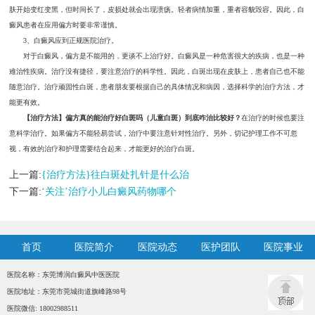
肤开始变红变黑，但时间长了，皮损处就会出现溃疡。轻者病情加重，重者容貌毁容。因此，白
癜风患者在应用偏方时要非常谨慎。
3、白癜风应到正规医院治疗。
对于白癜风，偏方是不能用的，更谈不上治疗好。白癜风是一种危害很大的疾病，也是一种
难治性疾病。治疗没有捷径，要注意治疗的科学性。因此，白斑出现在皮肤上，患者自己也不能
随意治疗。治疗顽固性白斑，患者朋友要根据自己的具体情况和病因，选择科学的治疗方法，才
能更有效。
【治疗方法】偏方真的能治疗好白斑吗（儿童白斑）到底咋治比较好？
在治疗的时候也要注
意科学治疗。如果偏方不能轻易尝试，治疗中要注意针对性治疗。另外，切记护理工作不可忽
视，有效的治疗和护理需要结合起来，才能更好的治疗白斑。
上一篇:
{治疗方法}往白斑处扎针是什么治
下一篇:
‘关注’治疗小儿白癜风药物哪个
首页
医院简介
医院动态
医护团队
医院事业
医院名称：东莞博润白癜风中医医院
医院地址：东莞市莞城街道旗峰路98号
医院微信: 18002988511