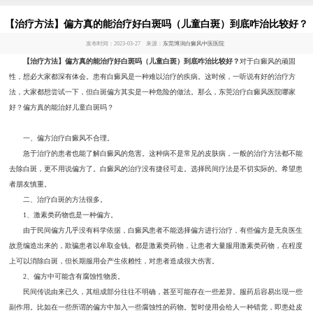
【治疗方法】偏方真的能治疗好白斑吗（儿童白斑）到底咋治比较好？
发布时间：2023-03-27 来源：
东莞博润白癜风中医医院
【治疗方法】偏方真的能治疗好白斑吗（儿童白斑）到底咋治比较好？
对于白癜风的顽固
性，想必大家都深有体会。患有白癜风是一种难以治疗的疾病。这时候，一听说有好的治疗方
法，大家都想尝试一下，但白斑偏方其实是一种危险的做法。那么，东莞治疗白癜风医院哪家
好？偏方真的能治好儿童白斑吗？
一、偏方治疗白癜风不合理。
急于治疗的患者也能了解白癜风的危害。这种病不是常见的皮肤病，一般的治疗方法都不能
去除白斑，更不用说偏方了。白癜风的治疗没有捷径可走。选择民间疗法是不切实际的。希望患
者朋友慎重。
二、治疗白斑的方法很多。
1、激素类药物也是一种偏方。
由于民间偏方几乎没有科学依据，白癜风患者不能选择偏方进行治疗，有些偏方是无良医生
故意编造出来的，欺骗患者以牟取金钱。都是激素类药物，让患者大量服用激素类药物，在程度
上可以消除白斑，但长期服用会产生依赖性，对患者造成很大伤害。
2、偏方中可能含有腐蚀性物质。
民间传说由来已久，其组成部分往往不明确，甚至可能存在一些差异。服药后容易出现一些
副作用。比如在一些所谓的偏方中加入一些腐蚀性的药物。暂时使用会给人一种错觉，即患处皮