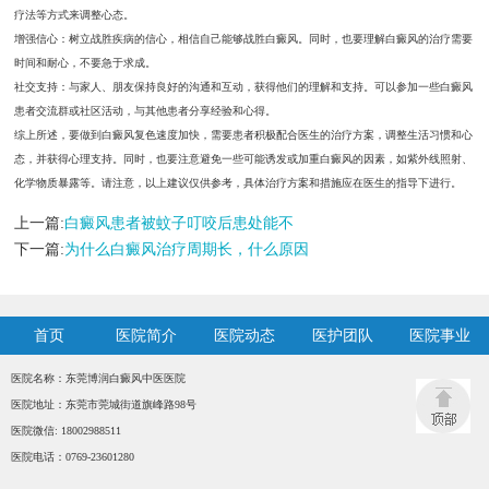
疗法等方式来调整心态。
增强信心：树立战胜疾病的信心，相信自己能够战胜白癜风。同时，也要理解白癜风的治疗需要
时间和耐心，不要急于求成。
社交支持：与家人、朋友保持良好的沟通和互动，获得他们的理解和支持。可以参加一些白癜风
患者交流群或社区活动，与其他患者分享经验和心得。
综上所述，要做到白癜风复色速度加快，需要患者积极配合医生的治疗方案，调整生活习惯和心
态，并获得心理支持。同时，也要注意避免一些可能诱发或加重白癜风的因素，如紫外线照射、
化学物质暴露等。请注意，以上建议仅供参考，具体治疗方案和措施应在医生的指导下进行。
上一篇:
白癜风患者被蚊子叮咬后患处能不
下一篇:
为什么白癜风治疗周期长，什么原因
首页
医院简介
医院动态
医护团队
医院事业
医院名称：东莞博润白癜风中医医院
医院地址：东莞市莞城街道旗峰路98号
医院微信: 18002988511
医院电话：0769-23601280