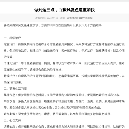
做到这三点，白癜风复色速度加快
发布时间：2024-07-19 来源：
东莞博润白癜风中医医院
要做到白癜风复色速度加快，
东莞博润中医医院
指出可以从以下几个方面着手：
一、科学治疗
综合治疗：白癜风的治疗需要综合考虑患者的具体情况，采用多种治疗方法相结合的综合治疗策
略。包括药物治疗、物理治疗（如激光治疗、紫外线疗法）、手术治疗（如皮肤移植）以及心理
治疗等。
个性化治疗：每个患者的病情、病因、身体状况等都有所不同，因此治疗方案应因人而异。患者
应在医生的指导下，选择适合自己的治疗方法。
持续治疗：白癜风的治疗需要时间和耐心，患者应遵循医嘱，按时按量服药或接受其他治疗，以
确保治疗效果。
二、调整生活习惯
规律作息：保持规律的作息时间，有助于调节内分泌和免疫系统，促进黑色素的合成和分布。
均衡饮食：多摄入富含蛋白质、维生素和矿物质的食物，如瘦肉、鱼类、豆类、新鲜蔬菜和水果
等。避免过多摄入富含维生素C的食物，因为维生素C可能抑制黑色素的合成。
避免刺激：避免皮肤受到外伤、摩擦、挤压等刺激，以免加重白斑的扩散和复色难度。
三、心理支持
调整心态：保持积极乐观的心态，避免精神压力过大和情绪波动。可以通过心理咨询、认知行为