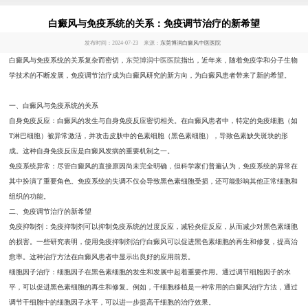
白癜风与免疫系统的关系：免疫调节治疗的新希望
发布时间：2024-07-23 来源：
东莞博润白癜风中医医院
白癜风与免疫系统的关系复杂而密切，
东莞博润中医医院
指出，近年来，随着免疫学和分子生物
学技术的不断发展，免疫调节治疗成为白癜风研究的新方向，为白癜风患者带来了新的希望。
一、白癜风与免疫系统的关系
自身免疫反应：白癜风的发生与自身免疫反应密切相关。在白癜风患者中，特定的免疫细胞（如
T淋巴细胞）被异常激活，并攻击皮肤中的色素细胞（黑色素细胞），导致色素缺失斑块的形
成。这种自身免疫反应是白癜风发病的重要机制之一。
免疫系统异常：尽管白癜风的直接原因尚未完全明确，但科学家们普遍认为，免疫系统的异常在
其中扮演了重要角色。免疫系统的失调不仅会导致黑色素细胞受损，还可能影响其他正常细胞和
组织的功能。
二、免疫调节治疗的新希望
免疫抑制剂：免疫抑制剂可以抑制免疫系统的过度反应，减轻炎症反应，从而减少对黑色素细胞
的损害。一些研究表明，使用免疫抑制剂治疗白癜风可以促进黑色素细胞的再生和修复，提高治
愈率。这种治疗方法在白癜风患者中显示出良好的应用前景。
细胞因子治疗：细胞因子在黑色素细胞的发生和发展中起着重要作用。通过调节细胞因子的水
平，可以促进黑色素细胞的再生和修复。例如，干细胞移植是一种常用的白癜风治疗方法，通过
调节干细胞中的细胞因子水平，可以进一步提高干细胞的治疗效果。