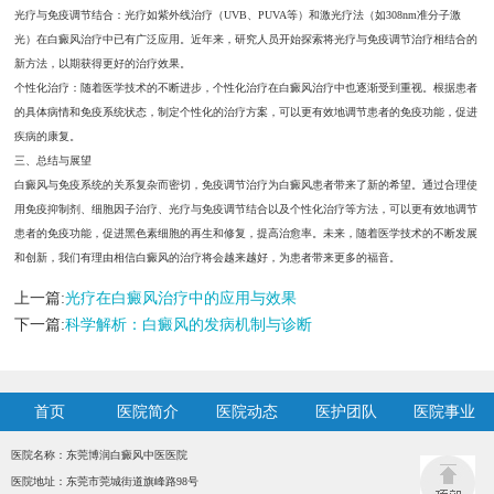
光疗与免疫调节结合：光疗如紫外线治疗（UVB、PUVA等）和激光疗法（如308nm准分子激
光）在白癜风治疗中已有广泛应用。近年来，研究人员开始探索将光疗与免疫调节治疗相结合的
新方法，以期获得更好的治疗效果。
个性化治疗：随着医学技术的不断进步，个性化治疗在白癜风治疗中也逐渐受到重视。根据患者
的具体病情和免疫系统状态，制定个性化的治疗方案，可以更有效地调节患者的免疫功能，促进
疾病的康复。
三、总结与展望
白癜风与免疫系统的关系复杂而密切，免疫调节治疗为白癜风患者带来了新的希望。通过合理使
用免疫抑制剂、细胞因子治疗、光疗与免疫调节结合以及个性化治疗等方法，可以更有效地调节
患者的免疫功能，促进黑色素细胞的再生和修复，提高治愈率。未来，随着医学技术的不断发展
和创新，我们有理由相信白癜风的治疗将会越来越好，为患者带来更多的福音。
上一篇:
光疗在白癜风治疗中的应用与效果
下一篇:
科学解析：白癜风的发病机制与诊断
首页
医院简介
医院动态
医护团队
医院事业
医院名称：东莞博润白癜风中医医院
医院地址：东莞市莞城街道旗峰路98号