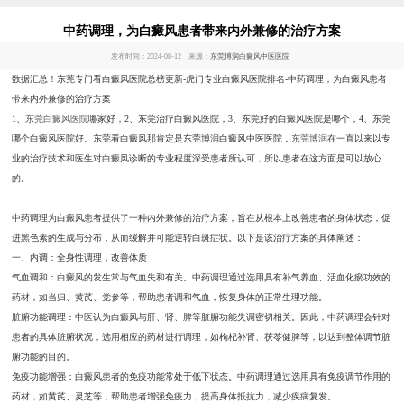
中药调理，为白癜风患者带来内外兼修的治疗方案
发布时间：2024-08-12 来源：
东莞博润白癜风中医医院
数据汇总！东莞专门看白癜风医院总榜更新-虎门专业白癜风医院排名-中药调理，为白癜风患者
带来内外兼修的治疗方案
1、
东莞白癜风医院
哪家好，2、东莞治疗白癜风医院，3、东莞好的白癜风医院是哪个，4、东莞
哪个白癜风医院好。东莞看白癜风那肯定是东莞博润白癜风中医医院，
东莞博润
在一直以来以专
业的治疗技术和医生对白癜风诊断的专业程度深受患者所认可，所以患者在这方面是可以放心
的。
中药调理为白癜风患者提供了一种内外兼修的治疗方案，旨在从根本上改善患者的身体状态，促
进黑色素的生成与分布，从而缓解并可能逆转白斑症状。以下是该治疗方案的具体阐述：
一、内调：全身性调理，改善体质
气血调和：白癜风的发生常与气血失和有关。中药调理通过选用具有补气养血、活血化瘀功效的
药材，如当归、黄芪、党参等，帮助患者调和气血，恢复身体的正常生理功能。
脏腑功能调理：中医认为白癜风与肝、肾、脾等脏腑功能失调密切相关。因此，中药调理会针对
患者的具体脏腑状况，选用相应的药材进行调理，如枸杞补肾、茯苓健脾等，以达到整体调节脏
腑功能的目的。
免疫功能增强：白癜风患者的免疫功能常处于低下状态。中药调理通过选用具有免疫调节作用的
药材，如黄芪、灵芝等，帮助患者增强免疫力，提高身体抵抗力，减少疾病复发。