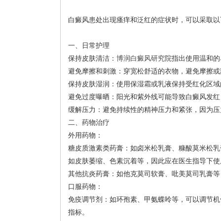
白癜风患处出现瘙痒和泛红的症状时，可以采取以
一、日常护理
保持皮肤清洁：
博润白癜风研究院
指出使用温和的
避免摩擦和刺激：穿宽松舒适的衣物，避免摩擦或
保持皮肤湿润：使用保湿霜或乳液保持受红化区域
避免过度曝晒：阳光和紫外线可能导致白癜风发红
缓解压力：避免持续性的精神压力和紧张，因为压
二、药物治疗
外用药物：
糖皮质激素类药膏：如卤米松乳膏、糠酸莫米松乳
如皮肤萎缩、色素沉着等，因此应在医生指导下使
其他抗炎药膏：如他克莫司软膏、吡美莫司乳膏等
口服药物：
免疫调节剂：如环孢素、甲氨蝶呤等，可以调节机
指标。