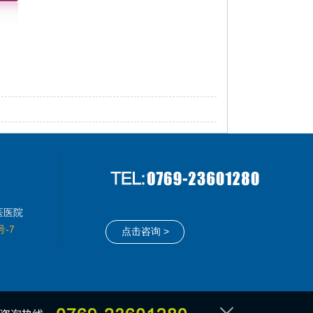
医医院
号-7
点击咨询 >