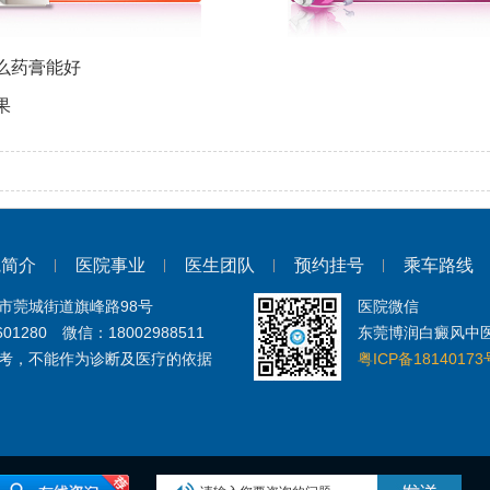
么药膏能好
果
院简介
医院事业
医生团队
预约挂号
乘车路线
市莞城街道旗峰路98号
医院微信
601280 微信：18002988511
东莞博润白癜风中
考，不能作为诊断及医疗的依据
粤ICP备18140173