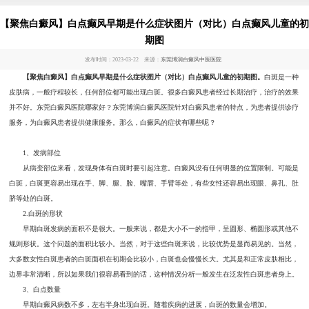
【聚焦白癜风】白点癫风早期是什么症状图片（对比）白点癫风儿童的初
期图
发布时间：2023-03-22 来源：
东莞博润白癜风中医医院
【聚焦白癜风】白点癫风早期是什么症状图片（对比）白点癫风儿童的初期图。
白斑是一种
皮肤病，一般疗程较长，任何部位都可能出现白斑。很多白癜风患者经过长期治疗，治疗的效果
并不好。东莞白癜风医院哪家好？东莞博润白癜风医院针对白癜风患者的特点，为患者提供诊疗
服务，为白癜风患者提供健康服务。那么，白癜风的症状有哪些呢？
1、发病部位
从病变部位来看，发现身体有白斑时要引起注意。白癜风没有任何明显的位置限制。可能是
白斑，白斑更容易出现在手、脚、腿、脸、嘴唇、手臂等处，有些女性还容易出现眼、鼻孔、肚
脐等处的白斑。
2.白斑的形状
早期白斑发病的面积不是很大。一般来说，都是大小不一的指甲，呈圆形、椭圆形或其他不
规则形状。这个问题的面积比较小。当然，对于这些白斑来说，比较优势是显而易见的。当然，
大多数女性白斑患者的白斑面积在初期会比较小，白斑也会慢慢长大。尤其是和正常皮肤相比，
边界非常清晰，所以如果我们很容易看到的话，这种情况分析一般发生在泛发性白斑患者身上。
3、白点数量
早期白癜风病数不多，左右半身出现白斑。随着疾病的进展，白斑的数量会增加。