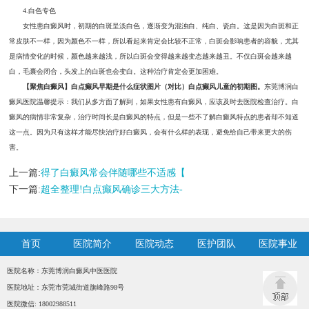
4.白色专色
女性患白癜风时，初期的白斑呈淡白色，逐渐变为混浊白、纯白、瓷白。这是因为白斑和正
常皮肤不一样，因为颜色不一样，所以看起来肯定会比较不正常，白斑会影响患者的容貌，尤其
是病情变化的时候，颜色越来越浅，所以白斑会变得越来越变态越来越丑。不仅白斑会越来越
白，毛囊会闭合，头发上的白斑也会变白。这种治疗肯定会更加困难。
【聚焦白癜风】白点癫风早期是什么症状图片（对比）白点癫风儿童的初期图。
东莞博润白
癜风医院温馨提示：我们从多方面了解到，如果女性患有白癜风，应该及时去医院检查治疗。白
癜风的病情非常复杂，治疗时间长是白癜风的特点，但是一些不了解白癜风特点的患者却不知道
这一点。因为只有这样才能尽快治疗好白癜风，会有什么样的表现，避免给自己带来更大的伤
害。
上一篇:
得了白癜风常会伴随哪些不适感【
下一篇:
超全整理!白点癫风确诊三大方法-
首页
医院简介
医院动态
医护团队
医院事业
医院名称：东莞博润白癜风中医医院
医院地址：东莞市莞城街道旗峰路98号
医院微信: 18002988511