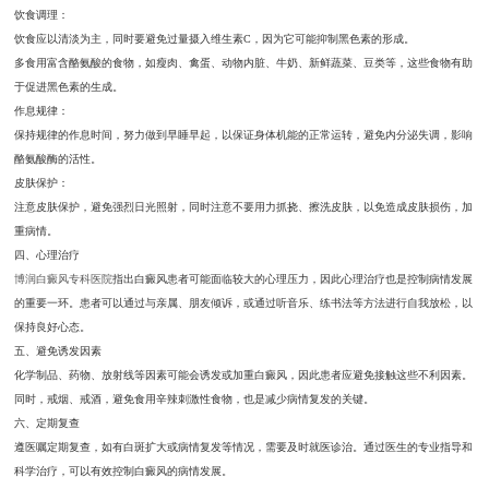
饮食调理：
饮食应以清淡为主，同时要避免过量摄入维生素C，因为它可能抑制黑色素的形成。
多食用富含酪氨酸的食物，如瘦肉、禽蛋、动物内脏、牛奶、新鲜蔬菜、豆类等，这些食物有助
于促进黑色素的生成。
作息规律：
保持规律的作息时间，努力做到早睡早起，以保证身体机能的正常运转，避免内分泌失调，影响
酪氨酸酶的活性。
皮肤保护：
注意皮肤保护，避免强烈日光照射，同时注意不要用力抓挠、擦洗皮肤，以免造成皮肤损伤，加
重病情。
四、心理治疗
博润白癜风专科医院
指出白癜风患者可能面临较大的心理压力，因此心理治疗也是控制病情发展
的重要一环。患者可以通过与亲属、朋友倾诉，或通过听音乐、练书法等方法进行自我放松，以
保持良好心态。
五、避免诱发因素
化学制品、药物、放射线等因素可能会诱发或加重白癜风，因此患者应避免接触这些不利因素。
同时，戒烟、戒酒，避免食用辛辣刺激性食物，也是减少病情复发的关键。
六、定期复查
遵医嘱定期复查，如有白斑扩大或病情复发等情况，需要及时就医诊治。通过医生的专业指导和
科学治疗，可以有效控制白癜风的病情发展。