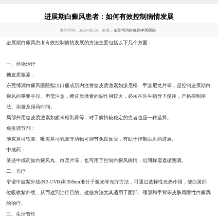
进展期白癜风患者：如何有效控制病情发展
发布时间：2024-08-20 来源：
东莞博润白癜风中医医院
进展期白癜风患者有效控制病情发展的方法主要包括以下几个方面：
一、药物治疗
糖皮质激素：
东莞博润白癜风医院指出口服或肌内注射糖皮质激素如泼尼松、甲泼尼龙片等，是控制进展期白
癜风的重要手段。但需注意，糖皮质激素的副作用较大，必须在医生指导下使用，严格控制用
法、用量及用药时间。
局部外用糖皮质激素如卤米松乳膏等，对于病情较稳定的患者也是一种选择。
免疫调节剂：
他克莫司软膏、吡美莫司乳膏等药物可调节免疫反应，有助于控制白斑的进展。
中成药：
某些中成药如白癜风丸、白灵片等，也可用于控制白癜风病情，但同样需遵循医嘱。
二、光疗
窄谱中波紫外线(NB-UVB)和308nm准分子激光等光疗方法，可通过选择性光热作用，使白斑部
位吸收紫外线，从而达到治疗目的。这些方法尤其适用于面部、颈部和手背等皮肤局限性白癜风
的治疗。
三、生活管理