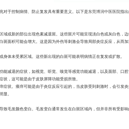
兆对于控制病情、防止复发具有重要意义。以下是
东莞博润中医医院
指出
区域或新的部位出现色素减退斑。这些斑片可能呈现淡白色或灰白色，边
白斑面积可能会增大。这是因为外伤等刺激会导致局部炎症反应，从而加
或身体未受累区域。这些新出现的白斑可能表明病情正在复发或扩散。
功能减退的症状，如视觉、听觉、嗅觉等感觉功能减退，以及面部、口腔
症状，这可能是由于皮肤屏障功能受损所致。
痒症状。瘙痒可能是由于炎症反应引起的，当皮肤受到刺激时，会引发炎
明显。
导致毛发颜色变白。毛发变白通常发生在白斑区域内，但并非所有受影响